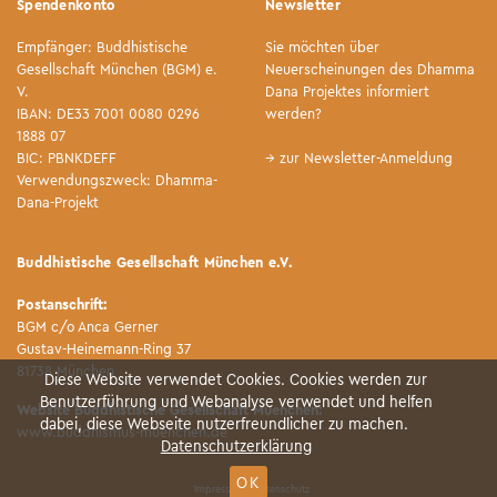
Spendenkonto
Newsletter
Empfänger: Buddhistische
Sie möchten über
Gesellschaft München (BGM) e.
Neuerscheinungen des Dhamma
V.
Dana Projektes informiert
IBAN: DE33 7001 0080 0296
werden?
1888 07
BIC: PBNKDEFF
→ zur Newsletter-Anmeldung
Verwendungszweck: Dhamma-
Dana-Projekt
Buddhistische Gesellschaft München e.V.
Postanschrift:
BGM c/o Anca Gerner
Gustav-Heinemann-Ring 37
81738 München
Diese Website verwendet Cookies. Cookies werden zur
Benutzerführung und Webanalyse verwendet und helfen
Website Buddhistische Gesellschaft Muenchen:
dabei, diese Webseite nutzerfreundlicher zu machen.
www.buddhismus-muenchen.de
Datenschutzerklärung
OK
Impressum
Datenschutz