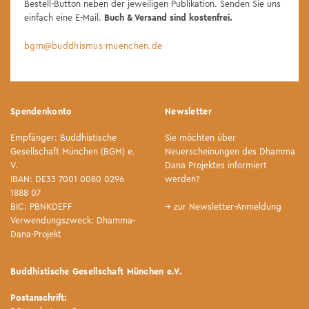
Bestell-Button neben der jeweiligen Publikation. Senden Sie uns
einfach eine E-Mail.
Buch & Versand sind kostenfrei.
bgm@buddhismus-muenchen.de
Spendenkonto
Newsletter
Empfänger: Buddhistische
Sie möchten über
Gesellschaft München (BGM) e.
Neuerscheinungen des Dhamma
V.
Dana Projektes informiert
IBAN: DE33 7001 0080 0296
werden?
1888 07
BIC: PBNKDEFF
→ zur Newsletter-Anmeldung
Verwendungszweck: Dhamma-
Dana-Projekt
Buddhistische Gesellschaft München e.V.
Postanschrift: