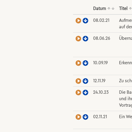
Datum
↑
↓
Titel
↑
08.02.21
Aufmer
auf de
08.06.26
Überna
10.09.19
Erkenn
12.11.19
Zu sch
24.10.23
Die B
und ih
Vortra
02.11.21
Ein We