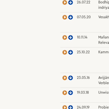
26.07.22
Bodhi
indriy
07.05.20
Vesak
10.11.14
Mañana
Releva
25.10.22
Kamma
23.05.16
Avijjā
Verbl
19.03.18
Unwis
24.09.19
Probie