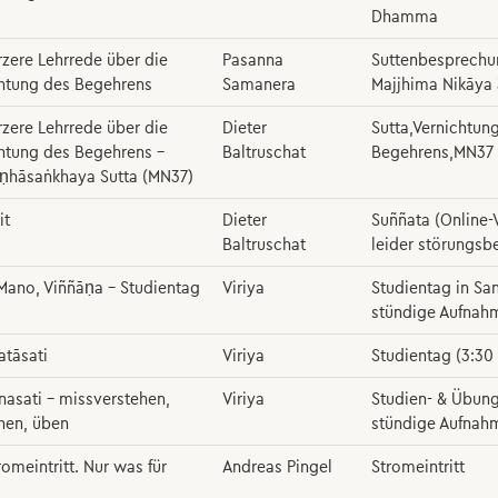
Dhamma
rzere Lehrrede über die
Pasanna
Suttenbesprechu
htung des Begehrens
Samanera
Majjhima Nikāya
rzere Lehrrede über die
Dieter
Sutta,Vernichtun
htung des Begehrens –
Baltruschat
Begehrens,MN37
ṇhāsaṅkhaya Sutta (MN37)
it
Dieter
Suññata (Online-
Baltruschat
leider störungsbe
 Mano, Viññāṇa – Studientag
Viriya
Studientag in San
stündige Aufnah
tāsati
Viriya
Studientag (3:30 
asati – missverstehen,
Viriya
Studien- & Übung
hen, üben
stündige Aufnah
romeintritt. Nur was für
Andreas Pingel
Stromeintritt
?