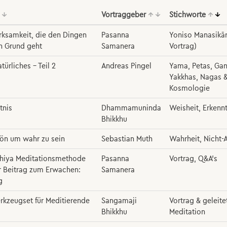
↓
Vortraggeber
↑
↓
Stichworte
↑
↓
ksamkeit, die den Dingen
Pasanna
Yoniso Manasikār
n Grund geht
Samanera
Vortrag)
türliches – Teil 2
Andreas Pingel
Yama, Petas, Ga
Yakkhas, Nagas 
Kosmologie
tnis
Dhammamuninda
Weisheit, Erkenn
Bhikkhu
ön um wahr zu sein
Sebastian Muth
Wahrheit, Nicht-
ahiya Meditationsmethode
Pasanna
Vortrag, Q&A's
r Beitrag zum Erwachen:
Samanera
g
rkzeugset für Meditierende
Sangamaji
Vortrag & geleite
Bhikkhu
Meditation