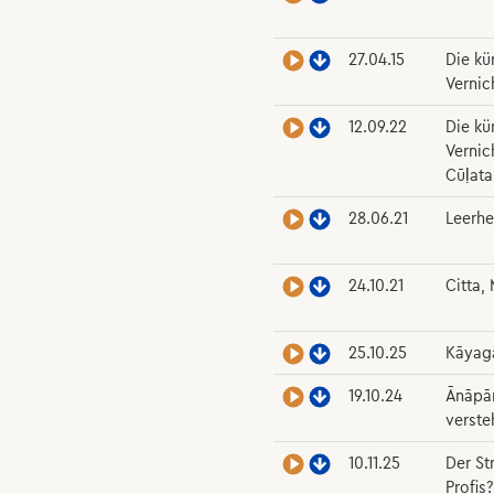
27.04.15
Die kü
Vernic
12.09.22
Die kü
Vernic
Cūḷata
28.06.21
Leerhe
24.10.21
Citta,
25.10.25
Kāyaga
19.10.24
Ānāpān
verste
10.11.25
Der St
Profis