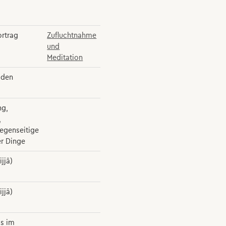
ortrag
Zufluchtnahme
und
Meditation
lden
ng,
,
egenseitige
er Dinge
jjā)
jjā)
is im