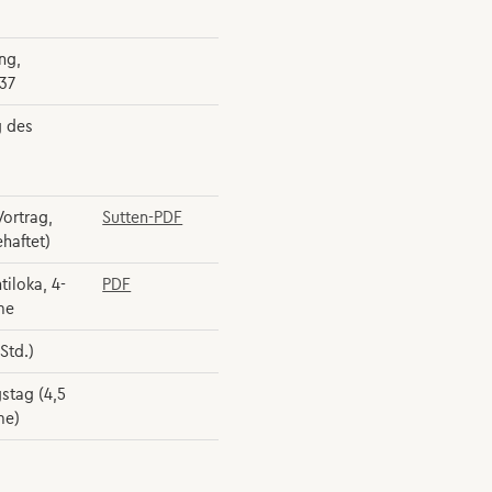
ng,
 37
g des
Vortrag,
Sutten-PDF
haftet)
tiloka, 4-
PDF
me
Std.)
stag (4,5
me)