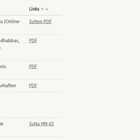
Links
↑
↓
a (Online-
Sutten-PDF
ndhabbas,
PDF
&
tnis
PDF
Anhaften
PDF
te
Sutta MN 62