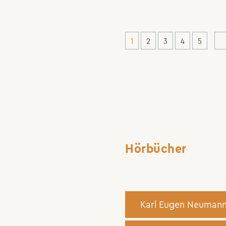
1
2
3
4
5
Hörbücher
Karl Eugen Neumann