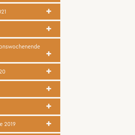
021
tionswochenende
20
e 2019