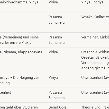
pakkhiyadhamma: Viriya-
Viriya
Viriya, Indriya
a
h
Pasanna
Vesakh, Online-V
Samanera
 (Vermeinen) und seine
Pasanna
Vermeinen, Einbi
nz für unsere Praxis
Samanera
, Niyama, Idappaccayata
Viriya
Ursache & Wirku
Gesetzmäßigkeit
Verbundenheit, g
Abhängigkeit all
nusaya – Die Neigung zur
Viriya
Unwissenheit (avi
endung
senheit
Pasanna
Unwissenheit (avi
Samanera
ren geht über Studieren
Bernd Golz
Theorie und Prax