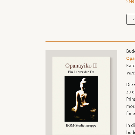
› Me
P
Budd
Opan
Kate
verö
Die 
zu e
Prin
mora
für 
In d
budd