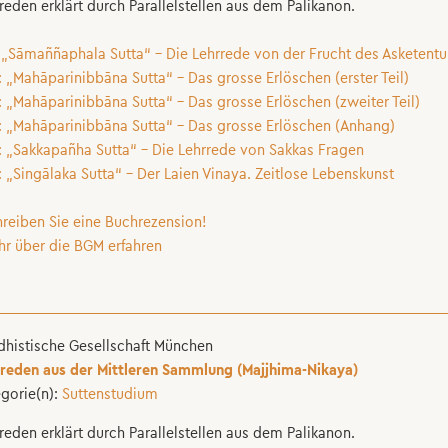
reden erklärt durch Parallelstellen aus dem Palikanon.
 „Sāmaññaphala Sutta“ – Die Lehrrede von der Frucht des Asketent
: „Mahāparinibbāna Sutta“ – Das grosse Erlöschen (erster Teil)
: „Mahāparinibbāna Sutta“ – Das grosse Erlöschen (zweiter Teil)
: „Mahāparinibbāna Sutta“ – Das grosse Erlöschen (Anhang)
: „Sakkapañha Sutta“ – Die Lehrrede von Sakkas Fragen
: „Singālaka Sutta“ – Der Laien Vinaya. Zeitlose Lebenskunst
hreiben Sie eine Buchrezension!
hr über die BGM erfahren
histische Gesellschaft München
reden aus der Mittleren Sammlung (Majjhima-Nikaya)
gorie(n):
Suttenstudium
reden erklärt durch Parallelstellen aus dem Palikanon.