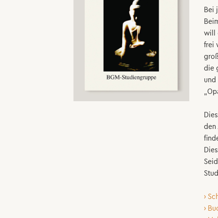
Bei 
Beim
will
frei
groß
die 
und 
„Opa
Dies
den 
find
Dies
Seid
Stud
› Sc
› Bu