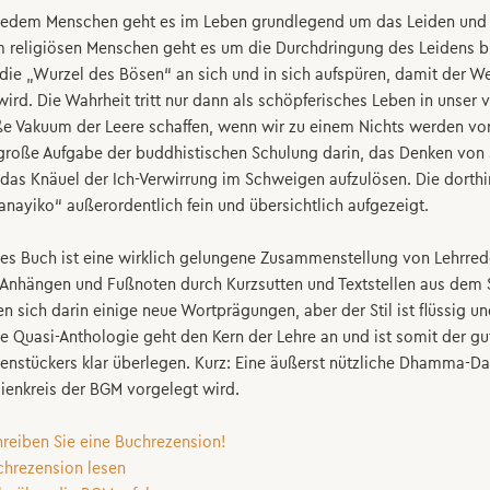
jedem Menschen geht es im Leben grundlegend um das Leiden und
 religiösen Menschen geht es um die Durchdringung des Leidens b
 die „Wurzel des Bösen“ an sich und in sich aufspüren, damit der We
 wird. Die Wahrheit tritt nur dann als schöpferisches Leben in unser
e Vakuum der Leere schaffen, wenn wir zu einem Nichts werden vor
große Aufgabe der buddhistischen Schulung darin, das Denken von s
das Knäuel der Ich-Verwirrung im Schweigen aufzulösen. Die dorth
nayiko“ außerordentlich fein und übersichtlich aufgezeigt.
es Buch ist eine wirklich gelungene Zusammenstellung von Lehrrede
Anhängen und Fußnoten durch Kurzsutten und Textstellen aus dem S
en sich darin einige neue Wortprägungen, aber der Stil ist flüssig u
e Quasi-Anthologie geht den Kern der Lehre an und ist somit der gu
enstückers klar überlegen. Kurz: Eine äußerst nützliche Dhamma-Da
ienkreis der BGM vorgelegt wird.
hreiben Sie eine Buchrezension!
chrezension lesen