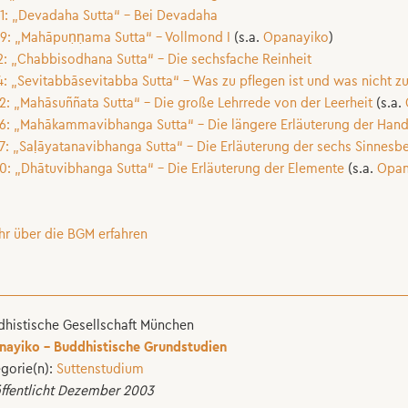
1: „Devadaha Sutta“ – Bei Devadaha
9: „Mahāpuṇṇama Sutta“ – Vollmond I
(s.a.
Opanayiko
)
2: „Chabbisodhana Sutta“ – Die sechsfache Reinheit
4: „Sevitabbāsevitabba Sutta“ – Was zu pflegen ist und was nicht zu
2: „Mahāsuññata Sutta“ – Die große Lehrrede von der Leerheit
(s.a.
6: „Mahākammavibhanga Sutta“ – Die längere Erläuterung der Han
7: „Saḷāyatanavibhanga Sutta“ – Die Erläuterung der sechs Sinnesb
0: „Dhātuvibhanga Sutta“ – Die Erläuterung der Elemente
(s.a.
Opana
hr über die BGM erfahren
histische Gesellschaft München
nayiko – Buddhistische Grundstudien
gorie(n):
Suttenstudium
ffentlicht Dezember 2003