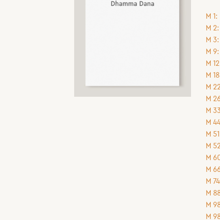
M 1:
M 2:
M 3
M 9:
M 12
M 18
M 22
M 26
M 33
M 44
M 51
M 52
M 60
M 66
M 74
M 88
M 98
M 98