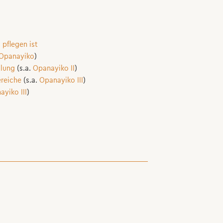
 pflegen ist
Opanayiko
)
dlung
(s.a.
Opanayiko II
)
ereiche
(s.a.
Opanayiko III
)
yiko III
)