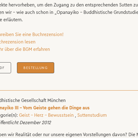
kte hervorheben, um den Zugang zu den entsprechenden Sutten zu er
en wir – wie auch schon in „Opanayiko – Buddhistische Grundstud
e erläutern.
hreiben Sie eine Buchrezension!
chrezension lesen
hr über die BGM erfahren
DF
BESTELLUNG
histische Gesellschaft München
ayiko III – Vom Geiste gehen die Dinge aus
gorie(n):
Geist – Herz – Bewusstsein
,
Suttenstudium
ffentlicht Dezember 2012
ben wir Realität oder nur unsere eigenen Vorstellungen davon? Die N