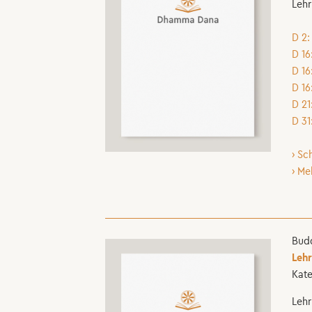
Lehr
D 2:
D 16
D 16
D 16
D 21
D 31
› Sc
› Me
Budd
Lehr
Kate
Lehr