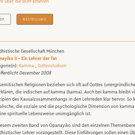
hr über die BGM erfahren
DF
BESTELLUNG
histische Gesellschaft München
ayiko II - Ein Lehrer der Tat
gorie(n):
Kamma
,
Suttenstudium
ffentlicht Dezember 2008
semitischen Religionen beziehen sich oft auf Gottes (unergründli
rklären, die indischen auf kamma (karma). Auch bei kamma bleibt vi
zipien des Kausalzusammenhangs in den Lehrreden klar hervor. So 
lische, die soziale und die psychologische Dimension von kamma 
eine spirituelle Lebensweise unumgänglich ist.
iesem zweiten Band von Opanayiko sind den einzelnen Themenbere
histischer Lehrer vorangestellt. Diese Einführungen sollen einen Ü