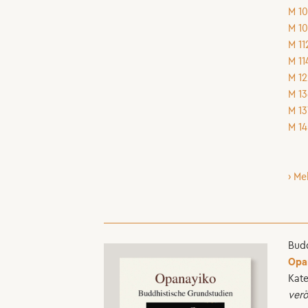
M 10
M 10
M 11
M 11
M 12
M 13
M 13
M 14
› Me
Budd
Opa
Kate
verö