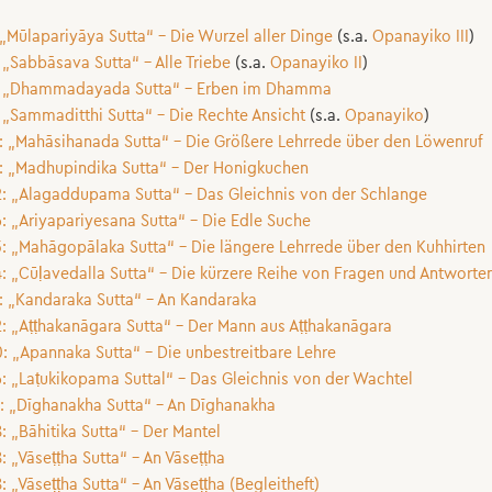
 „Mūlapariyāya Sutta“ – Die Wurzel aller Dinge
(s.a.
Opanayiko III
)
 „Sabbāsava Sutta“ – Alle Triebe
(s.a.
Opanayiko II
)
: „Dhammadayada Sutta“ – Erben im Dhamma
 „Sammaditthi Sutta“ – Die Rechte Ansicht
(s.a.
Opanayiko
)
: „Mahāsihanada Sutta“ – Die Größere Lehrrede über den Löwenruf
: „Madhupindika Sutta“ – Der Honigkuchen
: „Alagaddupama Sutta“ – Das Gleichnis von der Schlange
: „Ariyapariyesana Sutta“ – Die Edle Suche
: „Mahāgopālaka Sutta“ – Die längere Lehrrede über den Kuhhirten
: „Cūḷavedalla Sutta“ – Die kürzere Reihe von Fragen und Antworte
: „Kandaraka Sutta“ – An Kandaraka
: „Aṭṭhakanāgara Sutta“ – Der Mann aus Aṭṭhakanāgara
: „Apannaka Sutta“ – Die unbestreitbare Lehre
: „Laṭukikopama Suttal“ – Das Gleichnis von der Wachtel
: „Dīghanakha Sutta“ – An Dīghanakha
: „Bāhitika Sutta“ – Der Mantel
: „Vāseṭṭha Sutta“ – An Vāseṭṭha
: „Vāseṭṭha Sutta“ – An Vāseṭṭha (Begleitheft)