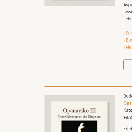
Aspe
lass
Lehr
› Sc
› Bu
› Me
P
Budd
Opan
Kate
verö
Erle