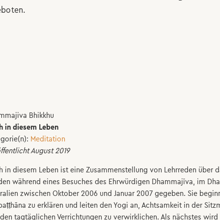
boten.
mmajiva Bhikkhu
h in diesem Leben
gorie(n):
Meditation
ffentlicht August 2019
 in diesem Leben ist eine Zusammenstellung von Lehrreden über da
den während eines Besuches des Ehrwürdigen Dhammajīva, im Dha
ralien zwischen Oktober 2006 und Januar 2007 gegeben. Sie begin
paṭṭhāna zu erklären und leiten den Yogi an, Achtsamkeit in der Si
den tagtäglichen Verrichtungen zu verwirklichen. Als nächstes wir