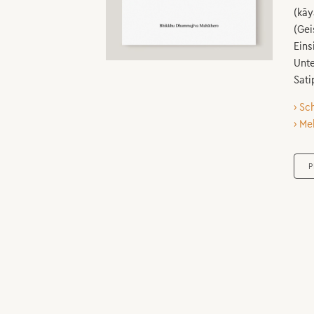
(kāy
(Gei
Eins
Unte
Sati
› Sc
› Me
P