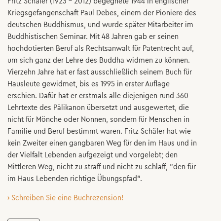
Fritz Schäfer (1923 – 2012) begegnete 1944 in englischer
Kriegsgefangenschaft Paul Debes, einem der Pioniere des
deutschen Buddhismus, und wurde später Mitarbeiter im
Buddhistischen Seminar. Mit 48 Jahren gab er seinen
hochdotierten Beruf als Rechtsanwalt für Patentrecht auf,
um sich ganz der Lehre des Buddha widmen zu können.
Vierzehn Jahre hat er fast ausschließlich seinem Buch für
Hausleute gewidmet, bis es 1995 in erster Auflage
erschien. Dafür hat er erstmals alle diejenigen rund 360
Lehrtexte des Pālikanon übersetzt und ausgewertet, die
nicht für Mönche oder Nonnen, sondern für Menschen in
Familie und Beruf bestimmt waren. Fritz Schäfer hat wie
kein Zweiter einen gangbaren Weg für den im Haus und in
der Vielfalt Lebenden aufgezeigt und vorgelebt; den
Mittleren Weg, nicht zu straff und nicht zu schlaff, "den für
im Haus Lebenden richtige Übungspfad".
› Schreiben Sie eine Buchrezension!