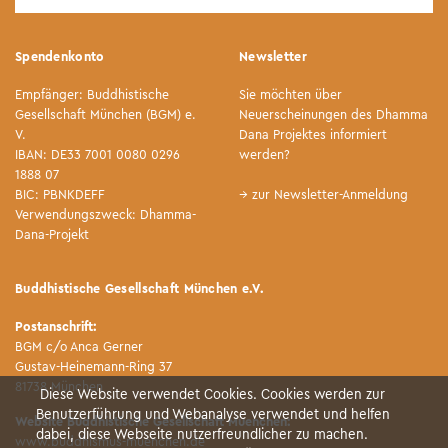
Spendenkonto
Newsletter
Empfänger: Buddhistische
Sie möchten über
Gesellschaft München (BGM) e.
Neuerscheinungen des Dhamma
V.
Dana Projektes informiert
IBAN: DE33 7001 0080 0296
werden?
1888 07
BIC: PBNKDEFF
→ zur Newsletter-Anmeldung
Verwendungszweck: Dhamma-
Dana-Projekt
Buddhistische Gesellschaft München e.V.
Postanschrift:
BGM c/o Anca Gerner
Gustav-Heinemann-Ring 37
81738 München
Diese Website verwendet Cookies. Cookies werden zur
Benutzerführung und Webanalyse verwendet und helfen
Website Buddhistische Gesellschaft Muenchen:
dabei, diese Webseite nutzerfreundlicher zu machen.
www.buddhismus-muenchen.de