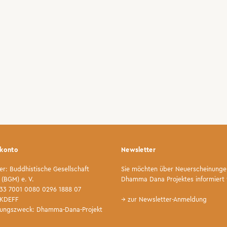
konto
Newsletter
r: Buddhistische Gesellschaft
Sie möchten über Neuerscheinunge
(BGM) e. V.
Dhamma Dana Projektes informiert
33 7001 0080 0296 1888 07
NKDEFF
→ zur Newsletter-Anmeldung
ungszweck: Dhamma-Dana-Projekt