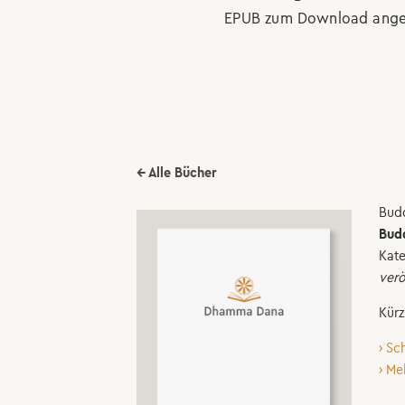
EPUB zum Download ange
← Alle Bücher
Bud
Bud
Kate
verö
Kürz
› Sc
› Me