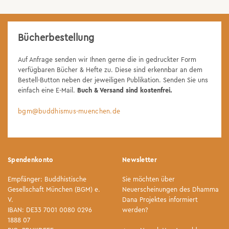
Bücherbestellung
Auf Anfrage senden wir Ihnen gerne die in gedruckter Form
verfügbaren Bücher & Hefte zu. Diese sind erkennbar an dem
Bestell-Button neben der jeweiligen Publikation. Senden Sie uns
einfach eine E-Mail.
Buch & Versand sind kostenfrei.
bgm@buddhismus-muenchen.de
Spendenkonto
Newsletter
Empfänger: Buddhistische
Sie möchten über
Gesellschaft München (BGM) e.
Neuerscheinungen des Dhamma
V.
Dana Projektes informiert
IBAN: DE33 7001 0080 0296
werden?
1888 07